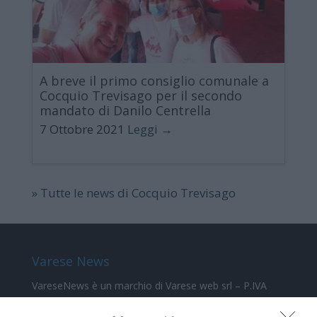
A breve il primo consiglio comunale a
Cocquio Trevisago per il secondo
mandato di Danilo Centrella
7 Ottobre 2021
Leggi →
» Tutte le news di Cocquio Trevisago
Varese News
VareseNews
è un marchio di Varese web srl – P.IVA
02588310124