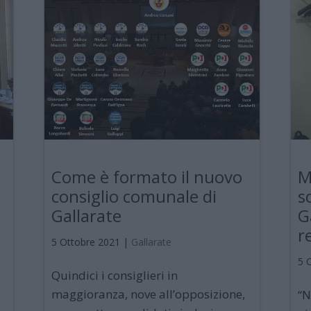
Come è formato il nuovo
M
consiglio comunale di
s
Gallarate
G
r
5 Ottobre 2021
|
Gallarate
5 
Quindici i consiglieri in
maggioranza, nove all’opposizione,
“N