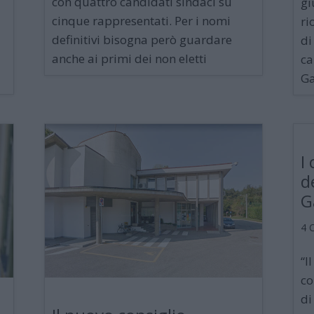
con quattro candidati sindaci su
gi
cinque rappresentati. Per i nomi
ri
definitivi bisogna però guardare
di
anche ai primi dei non eletti
ca
Ga
I
d
G
4 
“I
co
di