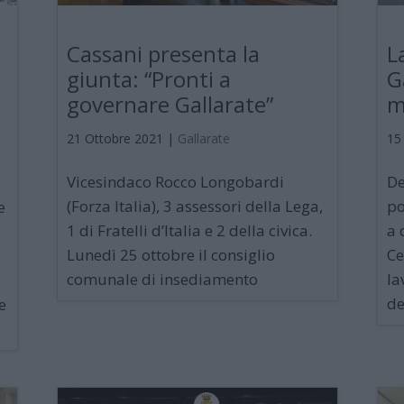
Cassani presenta la
L
giunta: “Pronti a
G
governare Gallarate”
m
21 Ottobre 2021
|
Gallarate
15
Vicesindaco Rocco Longobardi
De
(Forza Italia), 3 assessori della Lega,
po
e
1 di Fratelli d’Italia e 2 della civica.
a 
Lunedì 25 ottobre il consiglio
Ce
comunale di insediamento
la
de
e