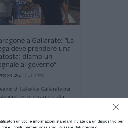
aragone a Gallarate: “La
ega deve prendere una
atosta: diamo un
egnale al governo”
Ottobre 2021
|
Gallarate
 leader di Italexit a Gallarate per
stenere Tiziano Fracchia alla
rsa alle amministrative . Con uno
uardo ai tempi nazionali, tra No
een Pass e critiche a Draghi
ficatori univoci e informazioni standard inviate da un dispositivo per
noi e i nostri partner possiamo utilizzare dati precisi di